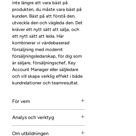
inte längre att vara bäst på 
produkten, du måste vara bäst på 
kunden. Bäst på att förstå den, 
utveckla den och vägleda den. Det 
kräver ett nytt sätt att sälja, och 
ett nytt sätt att leda. Här 
kombinerar vi värdebaserad 
försäljning med modernt 
försäljningsledarskap, för dig som 
är säljare, försäljningschef, Key 
Account Manager eller säljledare 
och vill skapa verklig effekt i både 
kundrelationer och teamresultat.
För vem
För dig som: Är säljare och vill 
Analys och verktyg
utvecklas från ordermottagare 
till värdeskapande rådgivare. Är 
FSK Säljbeteendeanalys - 
Om utbildningen
Key Account Manager och vill 