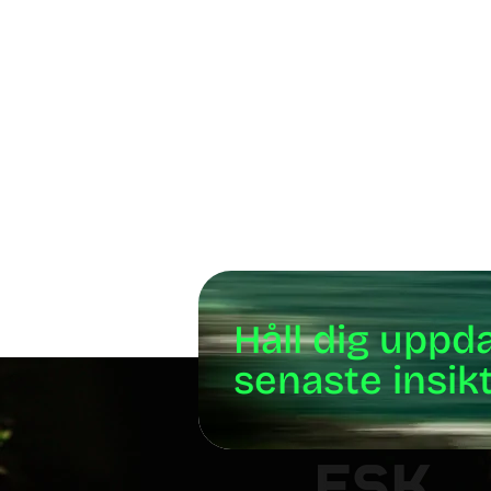
Håll dig uppd
senaste insik