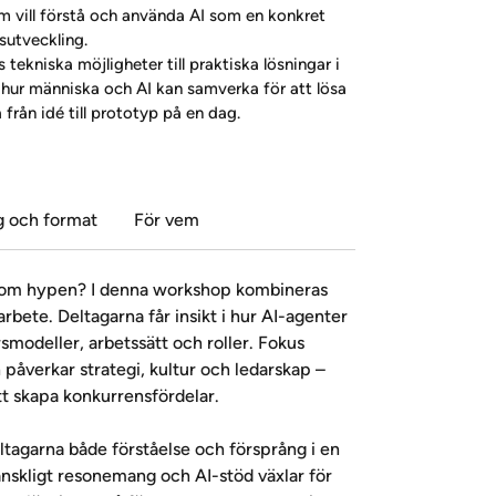
 vill förstå och använda AI som en konkret 
sutveckling.
 tekniska möjligheter till praktiska lösningar i 
 hur människa och AI kan samverka för att lösa 
från idé till prototyp på en dag.
 och format
För vem
rtom hypen? I denna workshop kombineras 
rbete. Deltagarna får insikt i hur AI-agenter 
smodeller, arbetssätt och roller. Fokus 
n påverkar strategi, kultur och ledarskap – 
tt skapa konkurrensfördelar.
eltagarna både förståelse och försprång i en 
änskligt resonemang och AI-stöd växlar för 