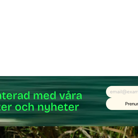
aterad med våra
ter och nyheter
Prenu
Om oss