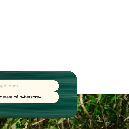
merera på nyhetsbrev
TalentHub