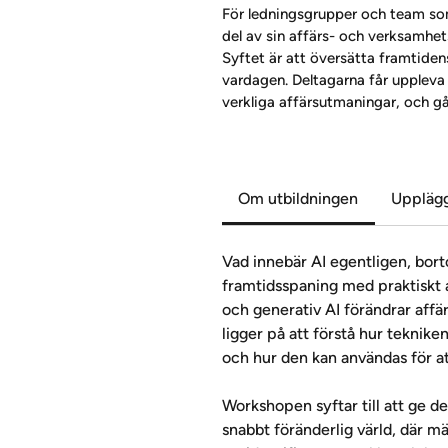
För ledningsgrupper och team som
del av sin affärs- och verksamhet
Syftet är att översätta framtidens
vardagen. Deltagarna får uppleva
verkliga affärsutmaningar, och gå 
Om utbildningen
Upplägg
Vad innebär AI egentligen, bo
framtidsspaning med praktiskt a
och generativ AI förändrar affär
ligger på att förstå hur teknike
och hur den kan användas för a
Workshopen syftar till att ge d
snabbt föränderlig värld, där m