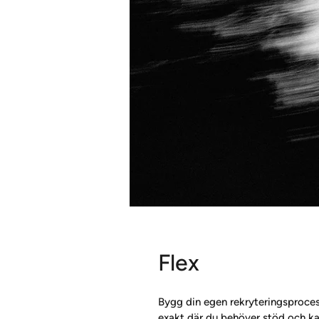
Flex
Bygg din egen rekryteringsprocess
exakt där du behöver stöd och kan 