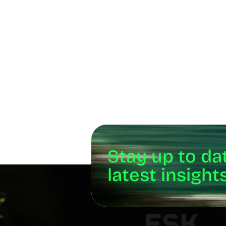
Stay up to da
latest insigh