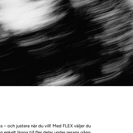
 – och justera när du vill! Med FLEX väljer du 
enkelt lägga till fler delar under resans gång. 