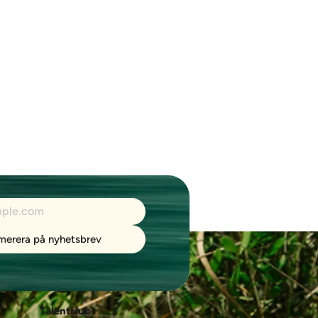
merera på nyhetsbrev
TalentHub