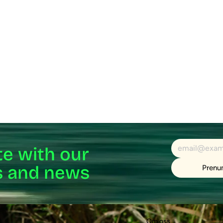
te with our
ts and news
Prenu
Om oss