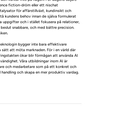
ence fiction-dröm eller ett nischat 
talysator för affärstillväxt, kundinsikt och 
stå kundens behov innan de själva formulerat 
a uppgifter och i stället fokusera på relationer, 
a beslut snabbare, och med bättre precision. 
iken.
knologin bygger inte bara effektivare 
a sätt att möta marknaden. För i en värld där 
ingstakten ökar blir förmågan att använda AI 
vändighet. Våra utbildningar inom AI är 
ljare och medarbetare som på ett konkret och 
till handling och skapa en mer produktiv vardag.