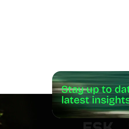
Stay up to da
latest insigh