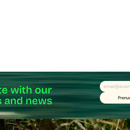
te with our
ts and news
Prenu
Om oss