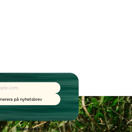
merera på nyhetsbrev
TalentHub