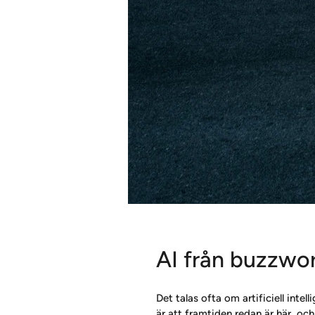
AI från buzzword
Det talas ofta om artificiell inte
är att framtiden redan är här, och