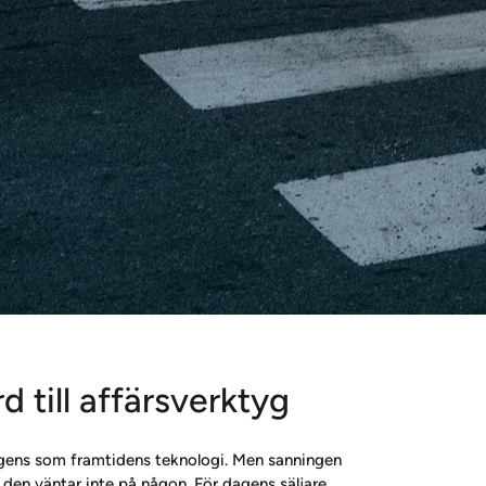
 till affärsverktyg
lligens som framtidens teknologi. Men sanningen 
 den väntar inte på någon. För dagens säljare 