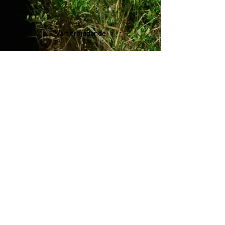
Vårt erbjudande
Om oss
Kontakt
TalentHub
Career Cruise
Lediga jobb
The Generator