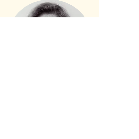
Theresia
Andersson
Rekryterare
theresia@fskgrou
p.se
073 530 12 18