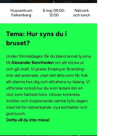
Huscentrum
6 maj 09:00-
Nätverk
Falkenberg
12:00
och lunch
Tema: Hur syns du i
bruset?
​Under förmiddagen får du bland annat lyssna
till
Alexander Bennheden
om att sticka ut
och gå viralt. Vi pratar Employer Branding -
inte det polerade, utan det äkta som får folk
att stanna hos dig och attrahera ny talang. Vi
utforskar också hur du som ledare blir en
röst som faktiskt hörs. Utöver konkreta
insikter och inspirerande samtal fylls dagen
med tid för nätverkande, nya kontakter och
god lunch.
Detta vill du inte missa!